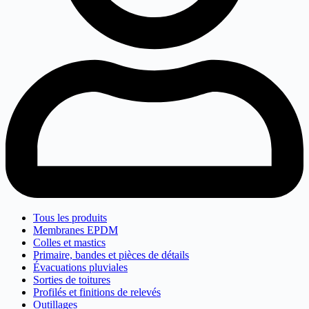
Tous les produits
Membranes EPDM
Colles et mastics
Primaire, bandes et pièces de détails
Évacuations pluviales
Sorties de toitures
Profilés et finitions de relevés
Outillages